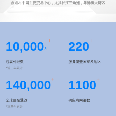
点遍布
中国主要贸易中心，
尤其
长江三角洲，粤港澳大湾区
+
+
1
0,
0
0
0
2
2
0
万
包裹处理数
服务覆盖国家及地区
*近三年累计
+
+
1
4
0
,
0
0
0
1
1
0
0
全球邮编通达
供应商网络数
*近三年累计