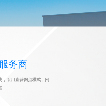
服务商
统，
采用
直营网点模式，
网
区